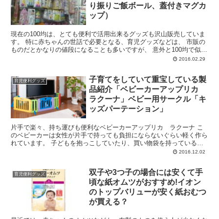
り振りご飯ボール、蓋付きマグカ
ップ）
現在の100均は、とても便利で活用出来るグッズも沢山販売していま
す。 特に赤ちゃんの世話で必要となる、育児グッズなどは、 市販の
ものだとかなりの値段になることも多いですが、 意外と100均で似た
ようなものが販売して...
2016.02.29
子育てをしていて重宝している製
育児便利グッズ
品紹介「ベビーカーアップリカ
ラクーナ」ベビー用サークル「キ
ッズパーテーション」
片手で楽々、持ち運びも便利なベビーカーアップリカ ラクーナ こ
のベビーカーは女性が片手で持っても負担にならないぐらい軽く作ら
れています。 子どもを抱っこしていたり、買い物袋を持っているな
ど以外に片手しかあいていな場面が多い中、 ...
2016.12.02
双子や3つ子の場合には安くて手
育児便利グッズ
頃な紙オムツがおすすめ!イオン
のトップバリューが安く紙おむつ
が買える？