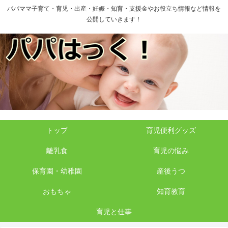
パパママ子育て・育児・出産・妊娠・知育・支援金やお役立ち情報など情報を
公開していきます！
トップ
育児便利グッズ
離乳食
育児の悩み
保育園・幼稚園
産後うつ
おもちゃ
知育教育
育児と仕事