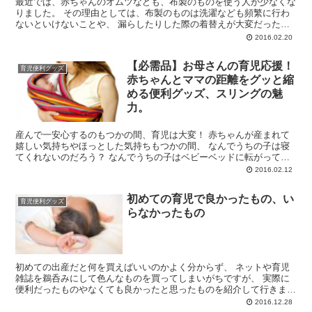
最近では、赤ちゃんのオムツなども、布製のものを使う人が少なくな
りました。 その理由としては、布製のものは洗濯なども頻繁に行わ
ないといけないことや、 漏らしたりした際の着替えが大変だった
り、 馴れるまで何回も失敗した...
2016.02.20
【必需品】お母さんの育児応援！
育児便利グッズ
赤ちゃんとママの距離をグッと縮
める便利グッズ、スリングの魅
力。
産んで一安心するのもつかの間、育児は大変！ 赤ちゃんが産まれて
嬉しい気持ちやほっとした気持ちもつかの間、 なんでうちの子は寝
てくれないのだろう？ なんでうちの子はベビーベッドに転がってい
てくれないんだろう？ ...
2016.02.12
初めての育児で良かったもの、い
育児便利グッズ
らなかったもの
初めての出産だと何を買えばいいのかよく分からず、 ネットや育児
雑誌を鵜呑みにして色んなものを買ってしまいがちですが、 実際に
便利だったものやなくても良かったと思ったものを紹介して行きま
す。 ■買って良かった、必要だ...
2016.12.28