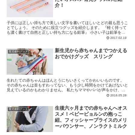
介！
子供には正しい持ち方で美しい文字を書いてほしいとどの親も思うこ
とでしょう。 そのために役立つグッズを紹介します。 『軽く持って
も濃く書けて自然と正しい持ち方になる鉛筆』 小さい子は鉛筆を握
る力が弱く、字がグニャグニャ曲がってし...
2017.02.19
新生児から赤ちゃんまでつかえる
育児便利グッズ
おでかけグッズ スリング
生れたての赤ちゃんはほんとうにちいさくってかわいいものです。
その赤ちゃんは首もすわってない、もう少し時間をかけてあげないと
見えているのかもわかりません。 私たちママやパパが声をかけ、や
さしく愛情をもって大切に扱うことが...
2016.05.28
生後六ヶ月までの赤ちゃんへオス
育児便利グッズ
スメ！ベビービョルンの抱っこ
紐、フィッシャープライスのメリ
ーバウンサー、ノンラクトミルク