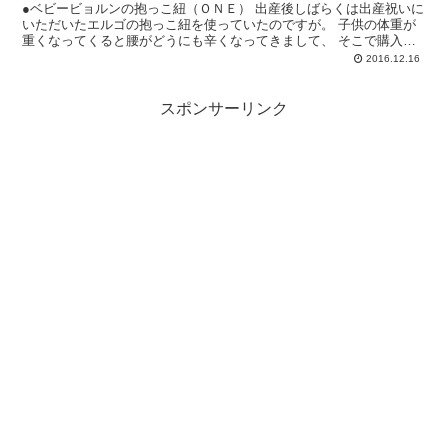
●ベビービョルンの抱っこ紐（ＯＮＥ） 出産後しばらくは出産祝いに
いただいたエルゴの抱っこ紐を使っていたのですが。 子供の体重が
重くなってくると腰がどうにも辛くなってきまして、 そこで購入し
たのがベビービョルンの新生児から使える...
2016.12.16
スポンサーリンク