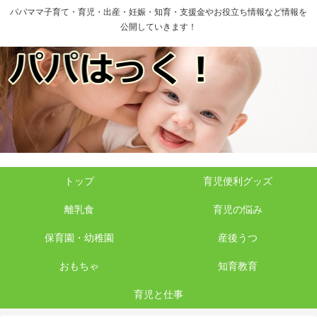
パパママ子育て・育児・出産・妊娠・知育・支援金やお役立ち情報など情報を
公開していきます！
トップ
育児便利グッズ
離乳食
育児の悩み
保育園・幼稚園
産後うつ
おもちゃ
知育教育
育児と仕事