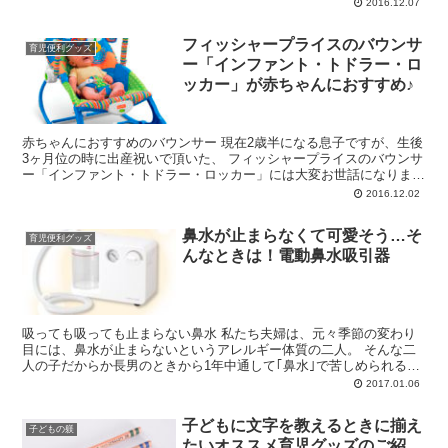
にベルトが付いて、 ガチャっと...
2016.12.07
フィッシャープライスのバウンサ
育児便利グッズ
ー「インファント・トドラー・ロ
ッカー」が赤ちゃんにおすすめ♪
赤ちゃんにおすすめのバウンサー 現在2歳半になる息子ですが、生後
3ヶ月位の時に出産祝いで頂いた、 フィッシャープライスのバウンサ
ー「インファント・トドラー・ロッカー」には大変お世話になりまし
た。 抱っこが大好きな息子で、ま...
2016.12.02
鼻水が止まらなくて可愛そう…そ
育児便利グッズ
んなときは！電動鼻水吸引器
吸っても吸っても止まらない鼻水 私たち夫婦は、元々季節の変わり
目には、鼻水が止まらないというアレルギー体質の二人。 そんな二
人の子だからか長男のときから1年中通して｢鼻水｣で苦しめられるこ
とが多かったです。 大人でも鼻が詰まる...
2017.01.06
子どもに文字を教えるときに揃え
子どもの躾
たいオススメ育児グッズのご紹