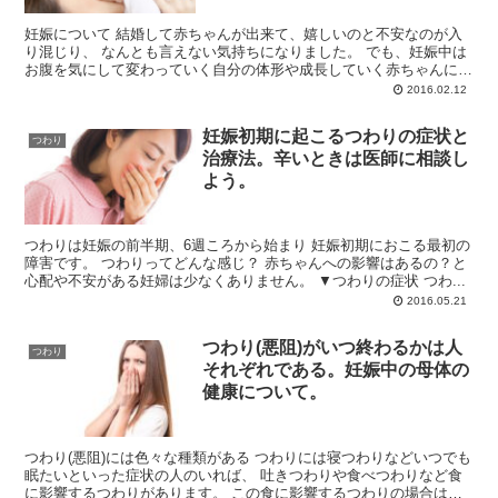
妊娠について 結婚して赤ちゃんが出来て、嬉しいのと不安なのが入
り混じり、 なんとも言えない気持ちになりました。 でも、妊娠中は
お腹を気にして変わっていく自分の体形や成長していく赤ちゃんに
オロオロしながらも自...
2016.02.12
妊娠初期に起こるつわりの症状と
つわり
治療法。辛いときは医師に相談し
よう。
つわりは妊娠の前半期、6週ころから始まり 妊娠初期におこる最初の
障害です。 つわりってどんな感じ？ 赤ちゃんへの影響はあるの？と
心配や不安がある妊婦は少なくありません。 ▼つわりの症状 つわ...
2016.05.21
つわり(悪阻)がいつ終わるかは人
つわり
それぞれである。妊娠中の母体の
健康について。
つわり(悪阻)には色々な種類がある つわりには寝つわりなどいつでも
眠たいといった症状の人のいれば、 吐きつわりや食べつわりなど食
に影響するつわりがあります。 この食に影響するつわりの場合はお