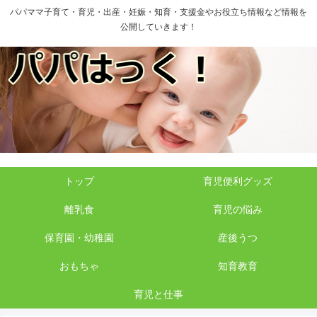
パパママ子育て・育児・出産・妊娠・知育・支援金やお役立ち情報など情報を
公開していきます！
トップ
育児便利グッズ
離乳食
育児の悩み
保育園・幼稚園
産後うつ
おもちゃ
知育教育
育児と仕事