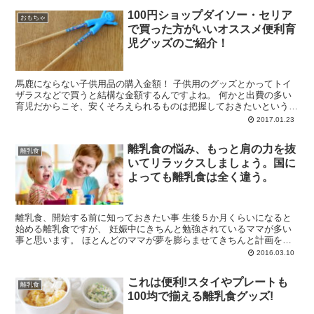
100円ショップダイソー・セリア
おもちゃ
で買った方がいいオススメ便利育
児グッズのご紹介！
馬鹿にならない子供用品の購入金額！ 子供用のグッズとかってトイ
ザラスなどで買うと結構な金額するんですよね。 何かと出費の多い
育児だからこそ、安くそろえられるものは把握しておきたいというの
が本音！ 我が家でも、１００円ショップに...
2017.01.23
離乳食の悩み、もっと肩の力を抜
離乳食
いてリラックスしましょう。国に
よっても離乳食は全く違う。
離乳食、開始する前に知っておきたい事 生後５か月くらいになると
始める離乳食ですが、 妊娠中にきちんと勉強されているママが多い
事と思います。 ほとんどのママが夢を膨らませてきちんと計画を立
てて 万全の態勢で離乳...
2016.03.10
これは便利!スタイやプレートも
離乳食
100均で揃える離乳食グッズ!