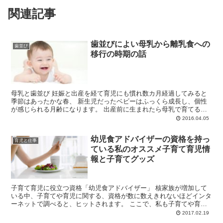
関連記事
歯並びによい母乳から離乳食への
歯並び
移行の時期の話
母乳と歯並び 妊娠と出産を経て育児にも慣れ数カ月経過してみると
季節はあったかな春、 新生児だったベビーはふっくら成長し、個性
が感じられる月齢になります。 出産前に生まれたら母乳で育てるの
がいいという学びがありますが...
2016.04.05
幼児食アドバイザーの資格を持っ
育児と仕事
ている私のオススメ子育て育児情
報と子育てグッズ
子育て育児に役立つ資格「幼児食アドバイザー」 核家族が増加して
いる中、子育てや育児に関する、資格が数に数えきれないほどインタ
ーネットで調べると、ヒットされます。 ここで、私も子育てや育児
に関わる資格を取得したので、紹介させていた...
2017.02.19