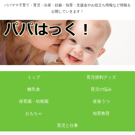
パパママ子育て・育児・出産・妊娠・知育・支援金やお役立ち情報など情報を
公開していきます！
トップ
育児便利グッズ
離乳食
育児の悩み
保育園・幼稚園
産後うつ
おもちゃ
知育教育
育児と仕事