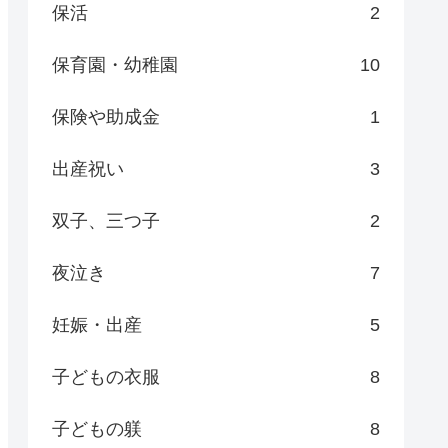
保活
2
保育園・幼稚園
10
保険や助成金
1
出産祝い
3
双子、三つ子
2
夜泣き
7
妊娠・出産
5
子どもの衣服
8
子どもの躾
8