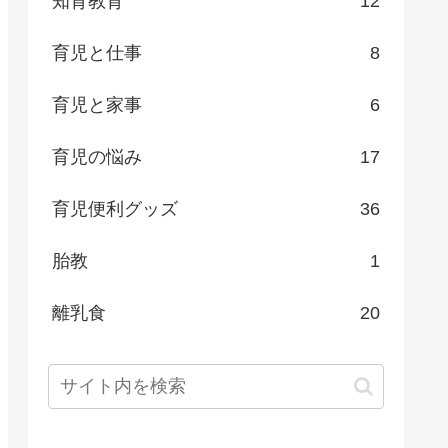
知育教育
12
育児と仕事
8
育児と家事
6
育児の悩み
17
育児便利グッズ
36
胎教
1
離乳食
20