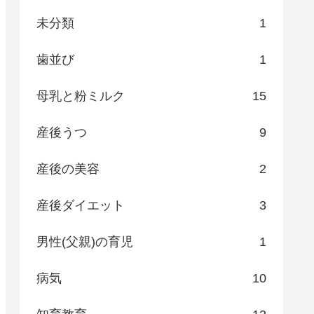
未分類
1
歯並び
1
母乳と粉ミルク
15
産後うつ
9
産後の美容
2
産後ダイエット
3
男性(父親)の育児
1
病気
10