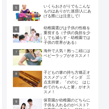
いくらおさがりでもこんな
ものはありがた迷惑!人にあ
げる際には注意して!
幼稚園選びは子供の性格を
重視する（子供の負担を少
しでも減らす・幼稚園では
子供の世界がある）
海外で人気！抱っこ紐には
ベビーラップがオススメ！
子どもの箸の持ち方矯正オ
ススメグッズ「イシダ 三
点支持箸」「ののじ はじ
めてのちゃんと箸」がオス
スメ！
保育園か幼稚園のどちらに
子供を入れるのがベスト?