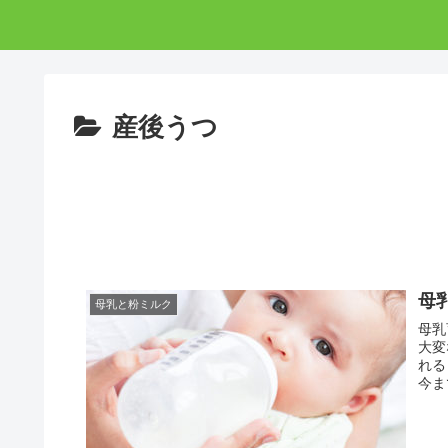
産後うつ
母
母乳と粉ミルク
母乳育児に憧れて
大変
れる！ そんな穏やかな気持ちでスタートし
今ま