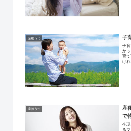
子
産後うつ
子育
かってしまいま
育て育
けれ
産
産後うつ
で
今現
るママ、 自我が芽生え始めて言