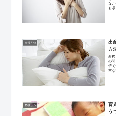
ながらも 子供と向き合っている
も尽
出
産後うつ
方
産後うつ
の間に位置し
倍で、 精神疾患になる率も16倍と高いのが
主な症
育
産後うつ
う