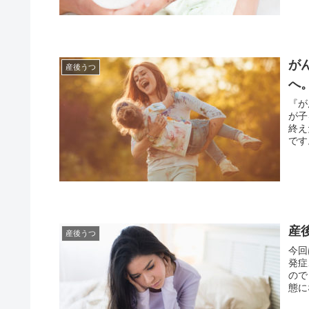
が
産後うつ
へ
『が
が子
終えた新米マ
産
産後うつ
今回は「
発症、
のでしょうか？ 産
態に