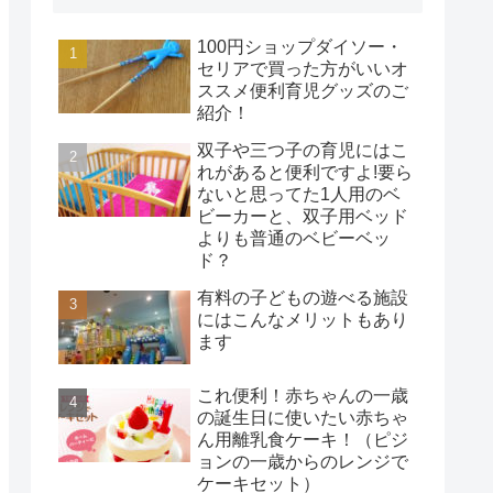
100円ショップダイソー・
セリアで買った方がいいオ
ススメ便利育児グッズのご
紹介！
双子や三つ子の育児にはこ
れがあると便利ですよ!要ら
ないと思ってた1人用のベ
ビーカーと、双子用ベッド
よりも普通のベビーベッ
ド？
有料の子どもの遊べる施設
にはこんなメリットもあり
ます
これ便利！赤ちゃんの一歳
の誕生日に使いたい赤ちゃ
ん用離乳食ケーキ！（ピジ
ョンの一歳からのレンジで
ケーキセット）