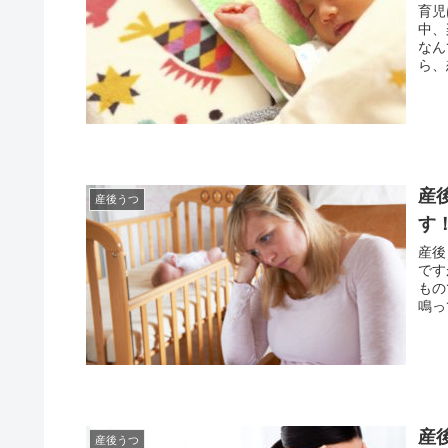
育児
中、楽し
なんて
ら、
産
産後うつ
す
産後う
ですが
ものです。 そのため、お
鳴っ
産
産後うつ