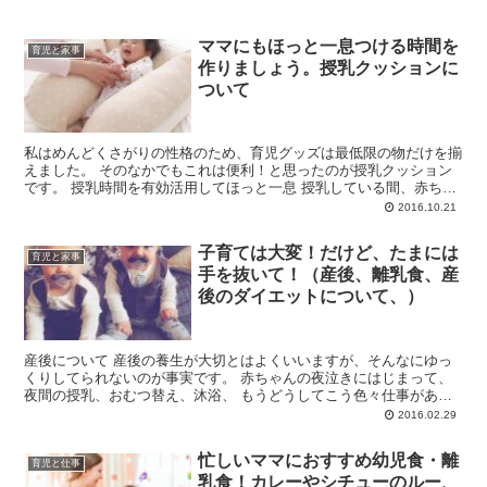
ママにもほっと一息つける時間を
育児と家事
作りましょう。授乳クッションに
ついて
私はめんどくさがりの性格のため、育児グッズは最低限の物だけを揃
えました。 そのなかでもこれは便利！と思ったのが授乳クッション
です。 授乳時間を有効活用してほっと一息 授乳している間、赤ちゃ
んの顔をずっと見るのもいいです...
2016.10.21
子育ては大変！だけど、たまには
育児と家事
手を抜いて！（産後、離乳食、産
後のダイエットについて、）
産後について 産後の養生が大切とはよくいいますが、そんなにゆっ
くりしてられないのが事実です。 赤ちゃんの夜泣きにはじまって、
夜間の授乳、おむつ替え、沐浴、 もうどうしてこう色々仕事がある
のか？とおもうくらいいっぱい...
2016.02.29
忙しいママにおすすめ幼児食・離
育児と仕事
乳食！カレーやシチューのルー、