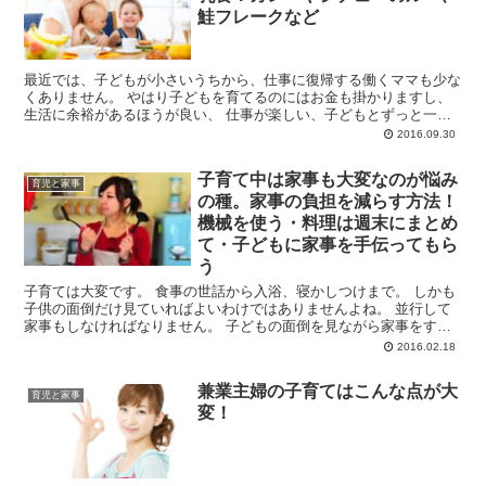
鮭フレークなど
最近では、子どもが小さいうちから、仕事に復帰する働くママも少な
くありません。 やはり子どもを育てるのにはお金も掛かりますし、
生活に余裕があるほうが良い、 仕事が楽しい、子どもとずっと一緒
にいるのは疲れるなどの理由から、 ...
2016.09.30
子育て中は家事も大変なのが悩み
育児と家事
の種。家事の負担を減らす方法！
機械を使う・料理は週末にまとめ
て・子どもに家事を手伝ってもら
う
子育ては大変です。 食事の世話から入浴、寝かしつけまで。 しかも
子供の面倒だけ見ていればよいわけではありませんよね。 並行して
家事もしなければなりません。 子どもの面倒を見ながら家事をする
のは本当に大変です。...
2016.02.18
兼業主婦の子育てはこんな点が大
育児と家事
変！