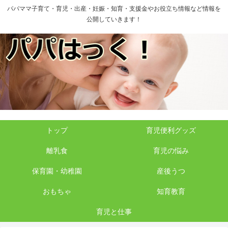
パパママ子育て・育児・出産・妊娠・知育・支援金やお役立ち情報など情報を
公開していきます！
トップ
育児便利グッズ
離乳食
育児の悩み
保育園・幼稚園
産後うつ
おもちゃ
知育教育
育児と仕事