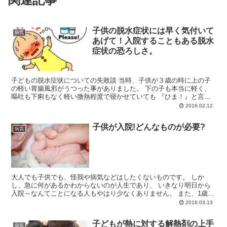
子供の脱水症状には早く気付いて
病気
あげて！入院することもある脱水
症状の恐ろしさ。
子どもの脱水症状についての失敗談 当時、子供が３歳の時に上の子
の軽い胃腸風邪がうつった事がありました。 下の子も本当に軽く、
嘔吐も下痢もなく軽い微熱程度で寝かせていても 『ひま！』と言っ
て目を離すとお布団から出て遊んでいま...
2016.02.12
子供が入院!どんなものが必要?
病気
大人でも子供でも、怪我や病気などはしたくないものです。 しか
し、急に何があるかわからないのが人生であり、 いきなり明日から
入院～なんてことになる人もやはり少なくありません。 また、1歳前
後の子供の場合などは、症状が...
2016.03.13
子どもが熱に対する解熱剤の上手
病気