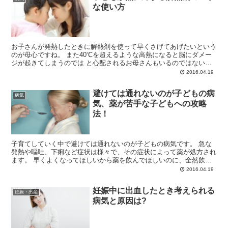
な使い方
お子さんが発熱したときに解熱剤を使って早くさげてあげたいという
のが母心ですね。 また40℃を超えるような高熱になると脳にダメー
ジが起きてしまうのでは と心配されるお母さんもいるのではないで
しょうか。 発熱のメカニズ...
2016.04.19
避けては通れないのが子どもの病
病気
気、薬が苦手な子どもへの攻略
法！
子育てしていく中で避けては通れないのが子どもの病気です。 急な
発熱や嘔吐、下痢など症状は様々で、その症状によって薬が処方され
ます。 早くよくなってほしいから薬を飲んでほしいのに、全然飲ん
でくれない… と頭を抱えるマ...
2016.04.19
妊娠中に出血したとき考えられる
妊娠・出産
病気と原因は?